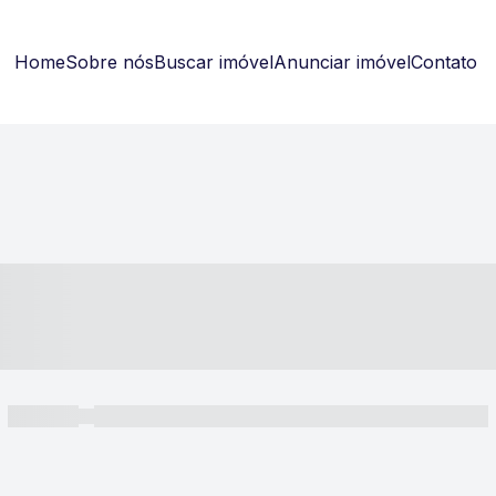
Home
Sobre nós
Buscar imóvel
Anunciar imóvel
Contato
----- ---- ---- -- ----
----- -----
----- ----- -- ------ ---- ---- -- ----- ----- ----- --- ------