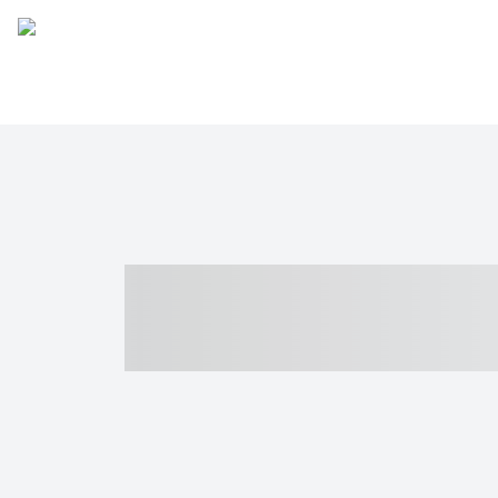
----- ----- -- -
- ------