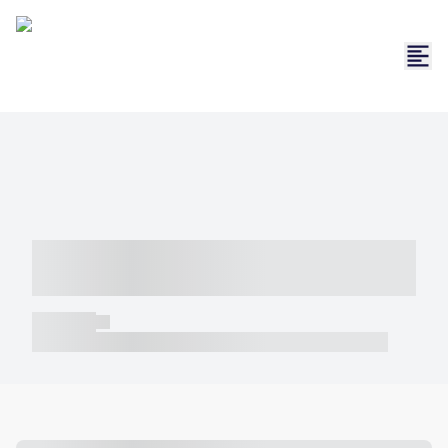
----- ----- -- ------ ---- ---- -- ----- -----
----- --- ------
----- -----
----- ----- -- ------ ---- ---- -- ----- ----- ----- --- ------