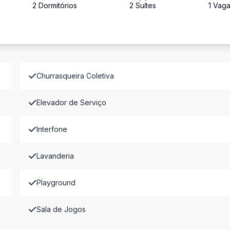
2
Dormitório
s
2
Suíte
s
1
Vag
Churrasqueira Coletiva
Elevador de Serviço
Interfone
Lavanderia
Playground
Sala de Jogos