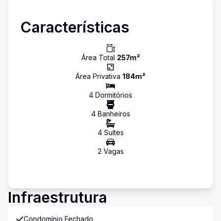
Características
Área Total
257
m²
Área Privativa
184
m²
4
Dormitório
s
4
Banheiro
s
4
Suíte
s
2
Vaga
s
Infraestrutura
Condomínio Fechado