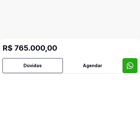
R$ 765.000,00
Mais informações
Dúvidas
Agendar
Aceita Pet
Água Quente
Cozinha
Sacada com Churrasqueira
Vista para o Mar