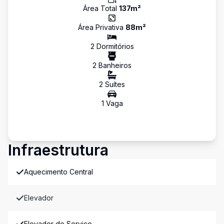
Área Total
137
m²
Área Privativa
88
m²
2
Dormitório
s
2
Banheiro
s
2
Suíte
s
1
Vaga
Infraestrutura
Aquecimento Central
Elevador
Elevador de Serviço