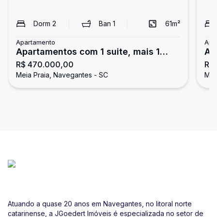
Dorm
2
Ban
1
61
m²
Apartamento
Apa
Apartamentos com 1 suite, mais 1
Ap
R$ 470.000,00
R$ 
dormitório, apenas 600 metros do
40
Meia Praia, Navegantes - SC
Mei
Mar
Atuando a quase 20 anos em Navegantes, no litoral norte
catarinense, a JGoedert Imóveis é especializada no setor de