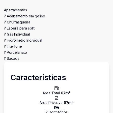
Apartamentos
? Acabamento em gesso
? Churrasqueira
? Espera para split
? Gás Individual
? Hidrômetro Individual
? Interfone
? Porcelanato
? Sacada
Características
Área Total
67
m²
Área Privativa
67
m²
2
Dormitório
s