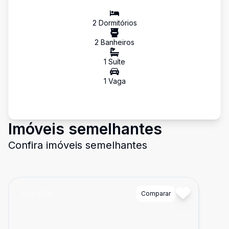
2
Dormitório
s
2
Banheiro
s
1
Suíte
1
Vaga
Imóveis semelhantes
Confira imóveis semelhantes
Cód:
2730
Comparar