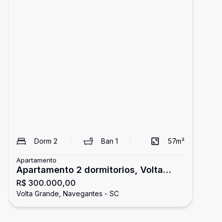
Dorm
2
Ban
1
57
m²
Apartamento
Apartamento 2 dormitorios, Volta
R$ 300.000,00
Grande, Navegantes
Volta Grande, Navegantes - SC