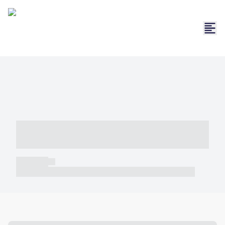
----- ----- -- ------ ---- ---- -- ----- -----
----- --- ------
----- -----
----- ----- -- ------ ---- ---- -- ----- ----- ----- --- ------