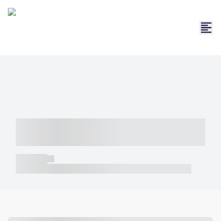
----- ----- -- ------ ---- ---- -- ----- -----
----- --- ------
----- -----
----- ----- -- ------ ---- ---- -- ----- ----- ----- --- ------