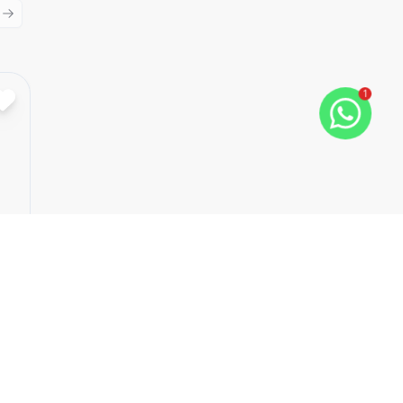
ious slide
Next slide
1
Cód:
2812
Comparar