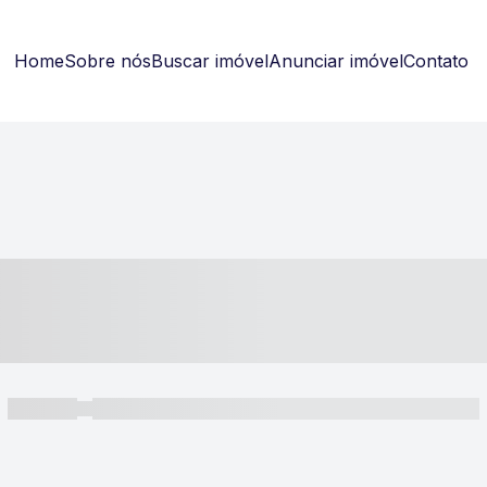
Home
Sobre nós
Buscar imóvel
Anunciar imóvel
Contato
----- ---- ---- -- ----
----- -----
----- ----- -- ------ ---- ---- -- ----- ----- ----- --- ------