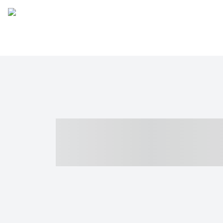
----- ----- -- -
- ------