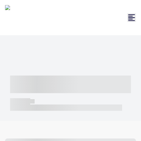
----- ----- -- ------ ---- ---- -- ----- -----
----- --- ------
----- -----
----- ----- -- ------ ---- ---- -- ----- ----- ----- --- ------