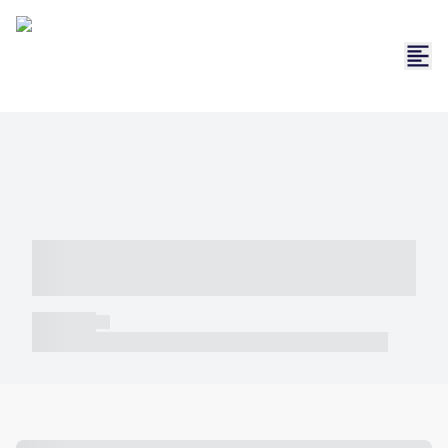
----- ----- -- ------ ---- ---- -- ----- -----
----- --- ------
----- -----
----- ----- -- ------ ---- ---- -- ----- ----- ----- --- ------