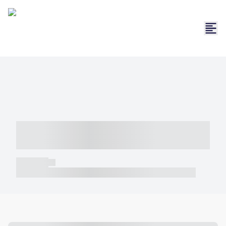
----- ----- -- ------ ---- ---- -- ----- -----
----- --- ------
----- -----
----- ----- -- ------ ---- ---- -- ----- ----- ----- --- ------