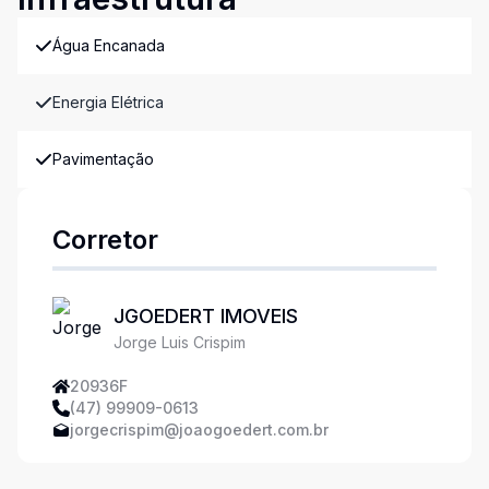
Água Encanada
Energia Elétrica
Pavimentação
Corretor
JGOEDERT IMOVEIS
Jorge Luis Crispim
20936F
(47) 99909-0613
jorgecrispim@joaogoedert.com.br