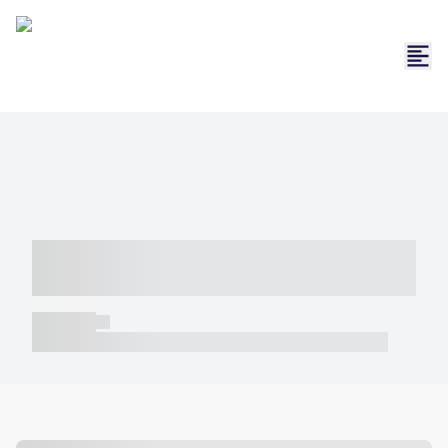
----- ----- -- ------ ---- ---- -- ----- -----
----- --- ------
----- -----
----- ----- -- ------ ---- ---- -- ----- ----- ----- --- ------