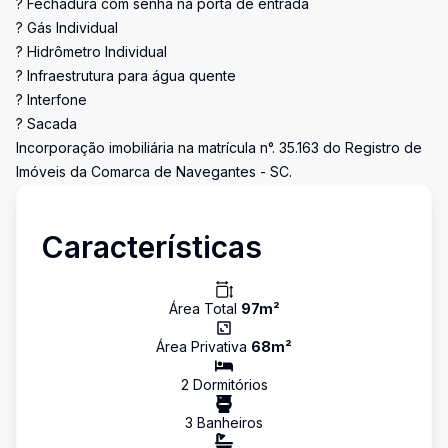
? Fechadura com senha na porta de entrada
? Gás Individual
? Hidrômetro Individual
? Infraestrutura para água quente
? Interfone
? Sacada
Incorporação imobiliária na matrícula n°. 35.163 do Registro de
Imóveis da Comarca de Navegantes - SC.
Características
Área Total
97
m²
Área Privativa
68
m²
2
Dormitório
s
3
Banheiro
s