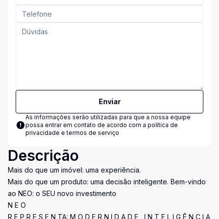
Enviar
As informações serão utilizadas para que a nossa equipe
possa entrar em contato de acordo com a
política de
privacidade e termos de serviço
Descrição
Mais do que um imóvel: uma experiência.
Mais do que um produto: uma decisão inteligente. Bem-vindo
ao NEO: o SEU novo investimento
N E O
R E P R E S E N TA: M O D E R N I D A D E , I N T E L I G Ê N C I A