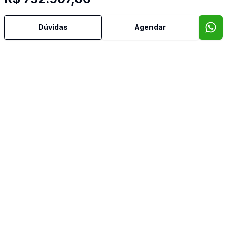
Dúvidas
Agendar
Mais informações
Área de Serviço
Churrasqueira
Cozinha
Sala de Jantar
Imóveis semelhantes