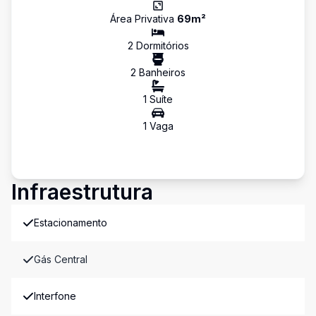
Área Privativa
69
m²
2
Dormitório
s
2
Banheiro
s
1
Suíte
1
Vaga
Infraestrutura
Estacionamento
Gás Central
Interfone