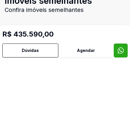
Imóveis semelhantes
Confira imóveis semelhantes
R$ 435.590,00
Cód:
2614
Comparar
Có
Dúvidas
Agendar