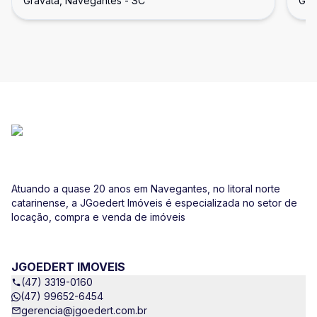
Gravatá, Navegantes - SC
Gra
SC
Atuando a quase 20 anos em Navegantes, no litoral norte
catarinense, a JGoedert Imóveis é especializada no setor de
locação, compra e venda de imóveis
JGOEDERT IMOVEIS
(47) 3319-0160
(47) 99652-6454
gerencia@jgoedert.com.br