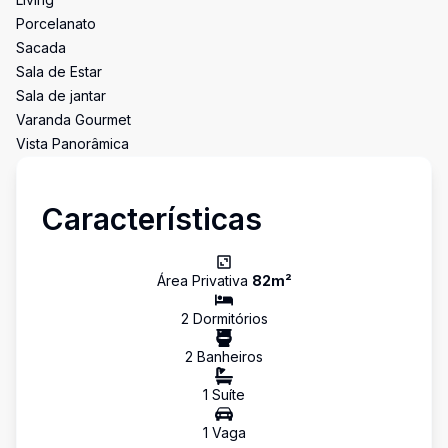
Porcelanato
Sacada
Sala de Estar
Sala de jantar
Varanda Gourmet
Vista Panorâmica
Características
Área Privativa
82
m²
2
Dormitório
s
2
Banheiro
s
1
Suíte
1
Vaga