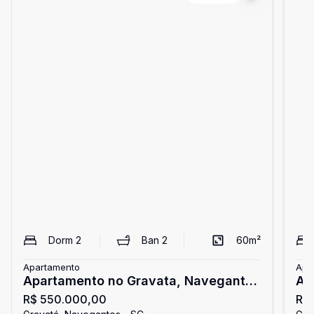
Dorm
2
Ban
2
60
m²
Apartamento
Apa
Apartamento no Gravata, Navegantes
Ap
R$ 550.000,00
R$
a 500m do mar com elevador
se