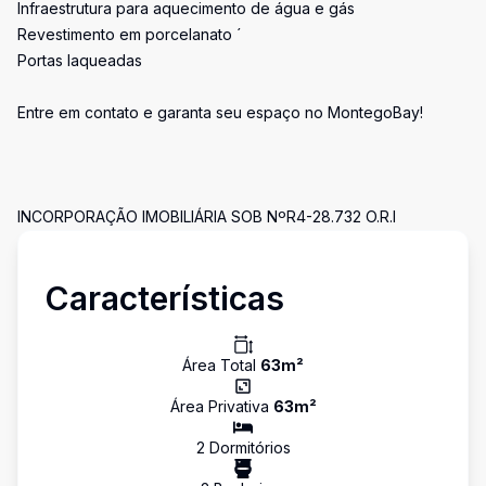
Infraestrutura para aquecimento de água e gás
Revestimento em porcelanato ´
Portas laqueadas
Entre em contato e garanta seu espaço no MontegoBay!
INCORPORAÇÃO IMOBILIÁRIA SOB NºR4-28.732 O.R.I
Características
Área Total
63
m²
Área Privativa
63
m²
2
Dormitório
s