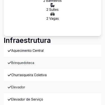
2
Banheiro
s
2
Suíte
s
2
Vaga
s
Infraestrutura
Aquecimento Central
Brinquedoteca
Churrasqueira Coletiva
Elevador
Elevador de Serviço