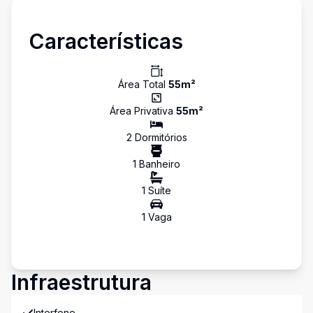
Características
Área Total
55
m²
Área Privativa
55
m²
2
Dormitório
s
1
Banheiro
1
Suíte
1
Vaga
Infraestrutura
Interfone