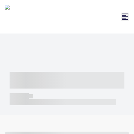
----- ----- -- ------ ---- ---- -- ----- -----
----- --- ------
----- -----
----- ----- -- ------ ---- ---- -- ----- ----- ----- --- ------